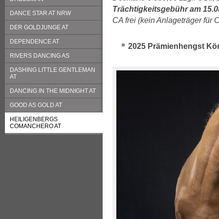
Trächtigkeitsgebühr am 15.08
DANCE STAR AT NRW
CA frei (kein Anlageträger für 
DER GOLDJUNGE AT
DEPENDENCE AT
2025 Prämienhengst Kö
RIVERS DANCING AS
DASHING LITTLE GENTLEMAN
AT
DANCING IN THE MIDNIGHT AT
GOOD AS GOLD AT
HEILIGENBERGS
COMANCHERO AT