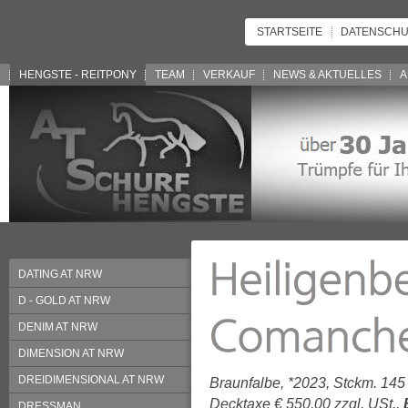
STARTSEITE
DATENSCHU
HENGSTE - REITPONY
TEAM
VERKAUF
NEWS & AKTUELLES
A
DATING AT NRW
D - GOLD AT NRW
DENIM AT NRW
DIMENSION AT NRW
DREIDIMENSIONAL AT NRW
Braunfalbe, *2023, Stckm. 145
Decktaxe € 550,00 zzgl. USt.,
DRESSMAN