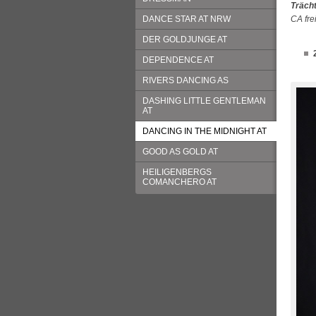
Trächt
DANCE STAR AT NRW
CA fre
DER GOLDJUNGE AT
DEPENDENCE AT
RIVERS DANCING AS
DASHING LITTLE GENTLEMAN
AT
DANCING IN THE MIDNIGHT AT
GOOD AS GOLD AT
HEILIGENBERGS
COMANCHERO AT