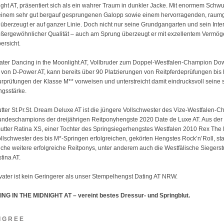
ght AT, präsentiert sich als ein wahrer Traum in dunkler Jacke. Mit enormem Schw
einem sehr gut bergauf gesprungenen Galopp sowie einem hervorragenden, raum
t überzeugt er auf ganzer Linie. Doch nicht nur seine Grundgangarten und sein Inter
ßergewöhnlicher Qualität – auch am Sprung überzeugt er mit exzellentem Vermö
ersicht.
ater Dancing in the Moonlight AT, Vollbruder zum Doppel-Westfalen-Champion D
von D-Power AT, kann bereits über 90 Platzierungen von Reitpferdeprüfungen bis 
rprüfungen der Klasse M** vorweisen und unterstreicht damit eindrucksvoll seine s
ngsstärke.
tter St.Pr.St. Dream Deluxe AT ist die jüngere Vollschwester des Vize-Westfalen-
ndeschampions der dreijährigen Reitponyhengste 2020 Date de Luxe AT. Aus der
tter Ratina XS, einer Tochter des Springsiegerhengstes Westfalen 2010 Rex The
llschwester des bis M*-Springen erfolgreichen, gekörten Hengstes Rock’n’Roll, 
iche weitere erfolgreiche Reitponys, unter anderem auch die Westfälische Siegerst
ina AT.
vater ist kein Geringerer als unser Stempelhengst Dating AT NRW.
NG IN THE MIDNIGHT AT – vereint bestes Dressur- und Springblut.
IGREE