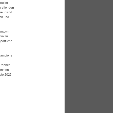
ung im
greifenden
ieur sind
gen und
owntown
hin zu
portliche
Champions
 Robber
stammen
ute 2025,