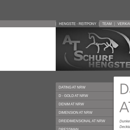
HENGSTE - REITPONY
TEAM
VERKA
DATING AT NRW
D - GOLD AT NRW
DENIM AT NRW
DIMENSION AT NRW
DREIDIMENSIONAL AT NRW
Dunkel
Deckta
DRESSMAN