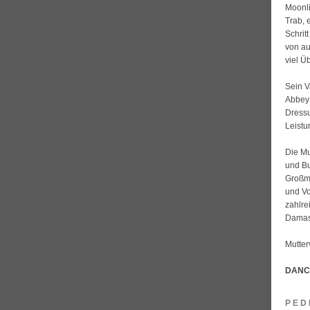
Moonli
Trab, 
Schrit
von au
viel Üb
Sein V
Abbey 
Dressu
Leistu
Die Mu
und Bu
Großmu
und Vo
zahlre
Damast
Mutter
DANCI
PED